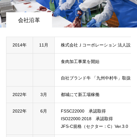
会社沿革
2014年
11月
株式会社Ｊコーポレーション 法人設立
食肉加工事業を開始
自社ブランド牛 「九州中村牛」取扱開
2022年
3月
都城にて新工場稼働
HOME
トップ
2022年
6月
FSSC22000 承認取得
ISO22000:2018 承認取得
BUSINESS
仕事を知る
JFS-C規格（セクター：C）Ver.3.0 