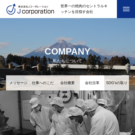
世界一の焼肉のセントラルキ
ッチンを目指す会社
COMPANY
私たちについて
メッセージ
仕事へのこだ
会社概要
会社沿革
SDG’sの取り
わり
組み